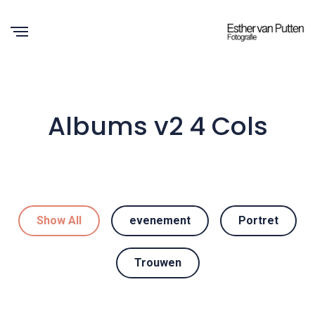
Albums v2 4 Cols
Show All
evenement
Portret
Trouwen