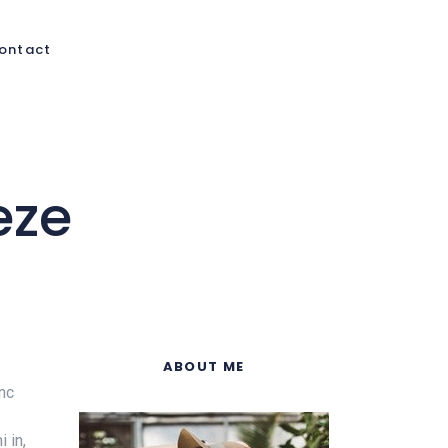
ontact
eze
ABOUT ME
nc
 in,