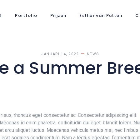
2
Portfolio
Prijzen
Esther van Putten
C
JANUARI 14, 2022
NEWS
ke a Summer Bre
isus, rhoncus eget consectetur ac. Consectetur adipiscing elit.
cenas id enim pharetra, sollicitudin dui eget, blandit lorem. Nu
et arcu aliquet luctus. Maecenas vehicula metus nisi, nec finibus
 id erat sodales condimentum. Nam a lectus egestas, fermentum mi