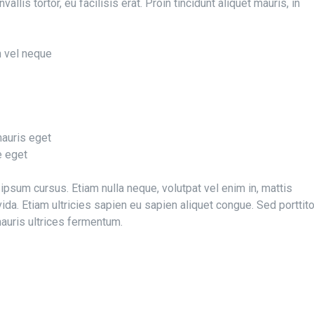
llis tortor, eu facilisis erat. Proin tincidunt aliquet mauris, in
 vel neque
mauris eget
e eget
ipsum cursus. Etiam nulla neque, volutpat vel enim in, mattis
da. Etiam ultricies sapien eu sapien aliquet congue. Sed porttito
mauris ultrices fermentum.