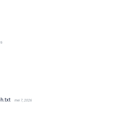
26
h.txt
mei 7, 2026